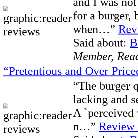
and I was not
for a burger, 
when…”
Rev
Said about:
B
Member, Rea
“Pretentious and Over Price
“The burger q
lacking and se
A `perceived 
n…”
Review 