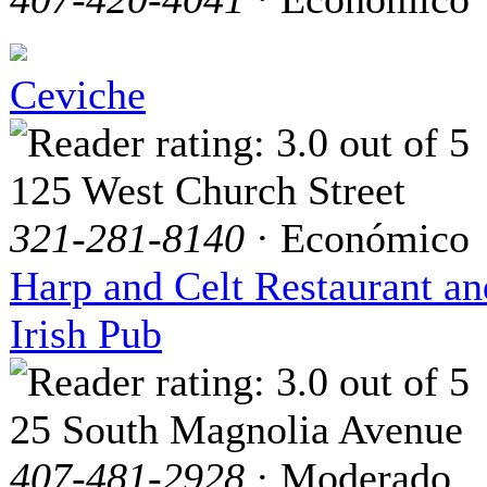
Ceviche
125 West Church Street
321-281-8140
· Económico
Harp and Celt Restaurant an
Irish Pub
25 South Magnolia Avenue
407-481-2928
· Moderado