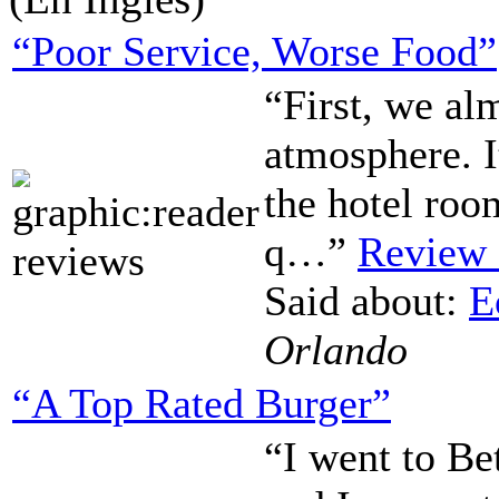
“Poor Service, Worse Food”
“First, we al
atmosphere. It
the hotel roo
q…”
Review 
Said about:
E
Orlando
“A Top Rated Burger”
“I went to Be