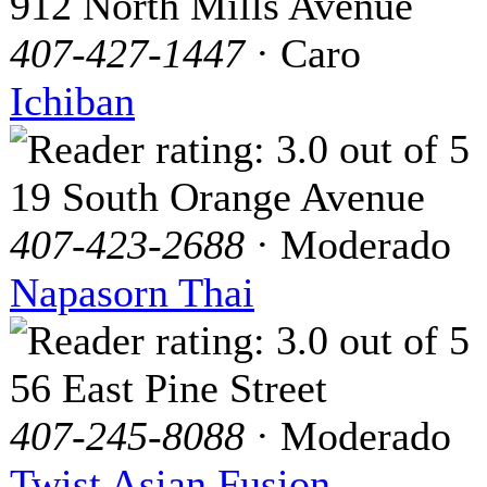
912 North Mills Avenue
407-427-1447
· Caro
Ichiban
19 South Orange Avenue
407-423-2688
· Moderado
Napasorn Thai
56 East Pine Street
407-245-8088
· Moderado
Twist Asian Fusion