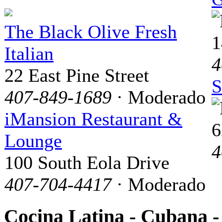
The Black Olive Fresh
1
Italian
4
22 East Pine Street
S
407-849-1689
· Moderado
iMansion Restaurant &
6
Lounge
4
100 South Eola Drive
407-704-4417
· Moderado
Cocina Latina - Cubana -