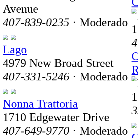
C
Avenue
407-839-0235
· Moderado
1
4
Lago
O
4979 New Broad Street
R
407-331-5246
· Moderado
1
Nonna Trattoria
3
1710 Edgewater Drive
407-649-9770
· Moderado
G