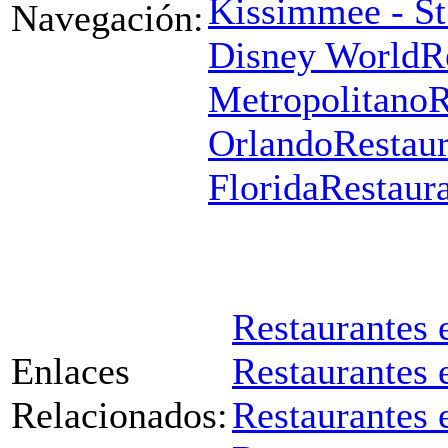
Kissimmee - St
Navegación:
Disney World
R
Metropolitano
R
Orlando
Restaur
Florida
Restaur
Restaurantes 
Enlaces
Restaurantes
Relacionados:
Restaurantes 