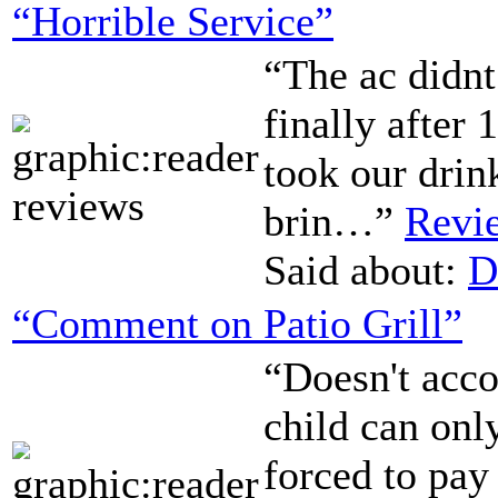
“Horrible Service”
“The ac didn
finally after 
took our drink
brin…”
Revie
Said about:
D
“Comment on Patio Grill”
“Doesn't acc
child can onl
forced to pay