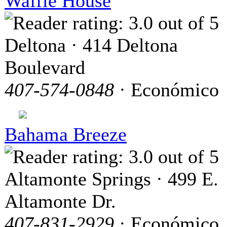
Waffle House
Deltona · 414 Deltona
Boulevard
407-574-0848
· Económico
Bahama Breeze
Altamonte Springs · 499 E.
Altamonte Dr.
407-831-2929
· Económico