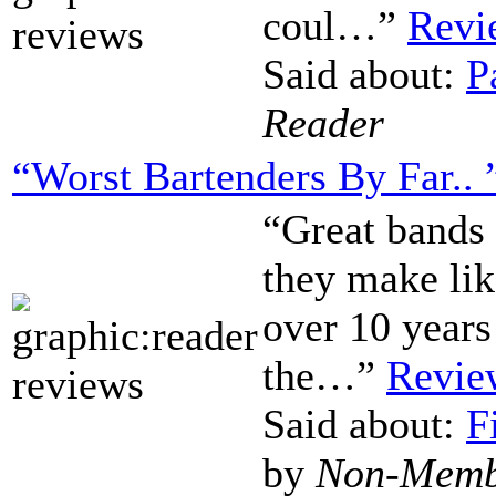
coul…”
Revi
Said about:
P
Reader
“Worst Bartenders By Far.. 
“Great bands 
they make like
over 10 years
the…”
Revie
Said about:
F
by
Non-Memb