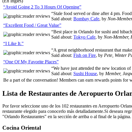
(En Inglés)
“Avoid Going 2 To 3 Hours Of Opening”
“Stale food served or dine after 4 pm. Foo
Said about:
Bombay Cafe
, by
Non-Member
“Excellent Food / Great Value”
“Best place in Orlando for sushi and hibach
Said about:
Tokyo Cafe
, by
Non-Member, 
“I Like It.”
“A great neighborhood restaurant that make
Said about:
Fish on Fire
, by
Pete, Winter P
“One Of My Favorite Places”
“We have just attended the new location 
Said about:
Sushi House
, by
Member, Jasp
Be a part of the conversation! Members can earn rewards points fo
Lista de Restaurantes de Aeropuerto Orlan
Por favor seleccione uno de los 102 restaurantes en Aeropuerto Orland
restaurante elegido para conocerlo más detalladamente.Si deseara regres
"Orlando Restaurantes" en la sección de arriba o al final de la página.
Cocina Oriental