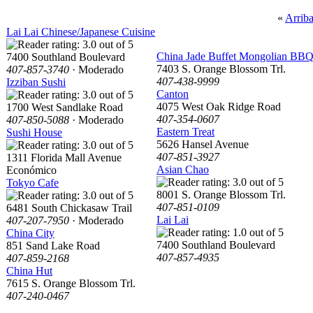
«
Arrib
Lai Lai Chinese/Japanese Cuisine
China Jade Buffet Mongolian BB
7400 Southland Boulevard
7403 S. Orange Blossom Trl.
407-857-3740
· Moderado
407-438-9999
Izziban Sushi
Canton
4075 West Oak Ridge Road
1700 West Sandlake Road
407-354-0607
407-850-5088
· Moderado
Eastern Treat
Sushi House
5626 Hansel Avenue
407-851-3927
1311 Florida Mall Avenue
Asian Chao
Económico
Tokyo Cafe
8001 S. Orange Blossom Trl.
407-851-0109
6481 South Chickasaw Trail
Lai Lai
407-207-7950
· Moderado
China City
7400 Southland Boulevard
851 Sand Lake Road
407-857-4935
407-859-2168
China Hut
7615 S. Orange Blossom Trl.
407-240-0467