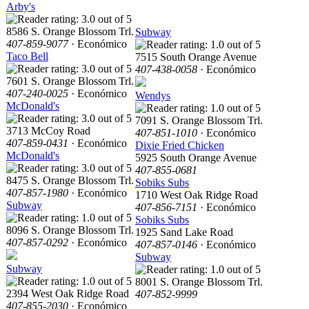
Arby's
8586 S. Orange Blossom Trl.
Subway
407-859-9077
· Económico
Taco Bell
7515 South Orange Avenue
407-438-0058
· Económico
7601 S. Orange Blossom Trl.
407-240-0025
· Económico
Wendys
McDonald's
7091 S. Orange Blossom Trl.
3713 McCoy Road
407-851-1010
· Económico
407-859-0431
· Económico
Dixie Fried Chicken
McDonald's
5925 South Orange Avenue
407-855-0681
8475 S. Orange Blossom Trl.
Sobiks Subs
407-857-1980
· Económico
1710 West Oak Ridge Road
Subway
407-856-7151
· Económico
Sobiks Subs
8096 S. Orange Blossom Trl.
1925 Sand Lake Road
407-857-0292
· Económico
407-857-0146
· Económico
Subway
Subway
8001 S. Orange Blossom Trl.
2394 West Oak Ridge Road
407-852-9999
407-855-2030
· Económico