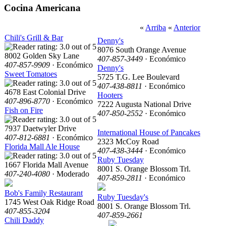
Cocina Americana
«
Arriba
«
Anterior
Chili's Grill & Bar
Denny's
8076 South Orange Avenue
8002 Golden Sky Lane
407-857-3449
· Económico
407-857-9909
· Económico
Denny's
Sweet Tomatoes
5725 T.G. Lee Boulevard
407-438-8811
· Económico
4678 East Colonial Drive
Hooters
407-896-8770
· Económico
7222 Augusta National Drive
Fish on Fire
407-850-2552
· Económico
7937 Daetwyler Drive
International House of Pancakes
407-812-6881
· Económico
2323 McCoy Road
Florida Mall Ale House
407-438-3444
· Económico
Ruby Tuesday
1667 Florida Mall Avenue
8001 S. Orange Blossom Trl.
407-240-4080
· Moderado
407-859-2811
· Económico
Bob's Family Restaurant
Ruby Tuesday's
1745 West Oak Ridge Road
8001 S. Orange Blossom Trl.
407-855-3204
407-859-2661
Chili Daddy