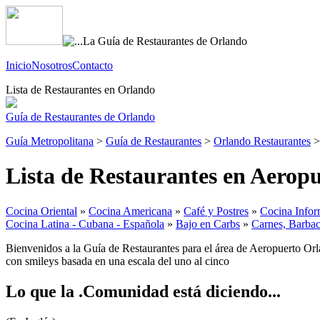
Inicio
Nosotros
Contacto
Lista de Restaurantes en Orlando
Guía de Restaurantes de Orlando
Guía Metropolitana
>
Guía de Restaurantes
>
Orlando Restaurantes
>
Lista de Restaurantes en Aerop
Cocina Oriental
»
Cocina Americana
»
Café y Postres
»
Cocina Infor
Cocina Latina - Cubana - Española
»
Bajo en Carbs
»
Carnes, Barba
Bienvenidos a la Guía de Restaurantes para el área de Aeropuerto Orlan
con smileys basada en una escala del uno al cinco
Lo que la .Comunidad está diciendo...