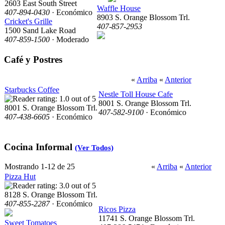
2603 East South Street
Waffle House
407-894-0430
· Económico
8903 S. Orange Blossom Trl.
Cricket's Grille
407-857-2953
1500 Sand Lake Road
407-859-1500
· Moderado
Café y Postres
«
Arriba
«
Anterior
Starbucks Coffee
Nestle Toll House Cafe
8001 S. Orange Blossom Trl.
8001 S. Orange Blossom Trl.
407-582-9100
· Económico
407-438-6605
· Económico
Cocina Informal
(Ver Todos)
Mostrando 1-12 de 25
«
Arriba
«
Anterior
Pizza Hut
8128 S. Orange Blossom Trl.
407-855-2287
· Económico
Ricos Pizza
11741 S. Orange Blossom Trl.
Sweet Tomatoes