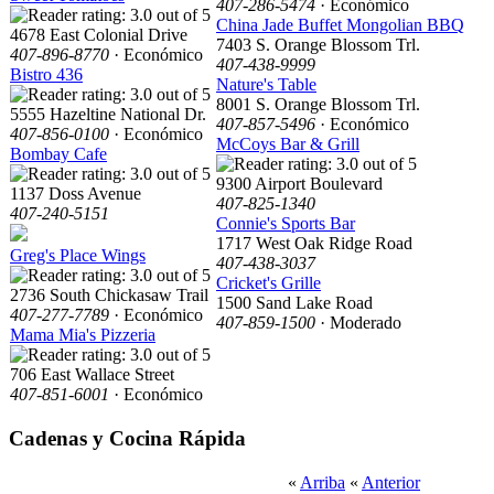
407-286-5474
· Económico
China Jade Buffet Mongolian BBQ
4678 East Colonial Drive
7403 S. Orange Blossom Trl.
407-896-8770
· Económico
407-438-9999
Bistro 436
Nature's Table
8001 S. Orange Blossom Trl.
5555 Hazeltine National Dr.
407-857-5496
· Económico
407-856-0100
· Económico
McCoys Bar & Grill
Bombay Cafe
9300 Airport Boulevard
1137 Doss Avenue
407-825-1340
407-240-5151
Connie's Sports Bar
1717 West Oak Ridge Road
Greg's Place Wings
407-438-3037
Cricket's Grille
2736 South Chickasaw Trail
1500 Sand Lake Road
407-277-7789
· Económico
407-859-1500
· Moderado
Mama Mia's Pizzeria
706 East Wallace Street
407-851-6001
· Económico
Cadenas y Cocina Rápida
«
Arriba
«
Anterior