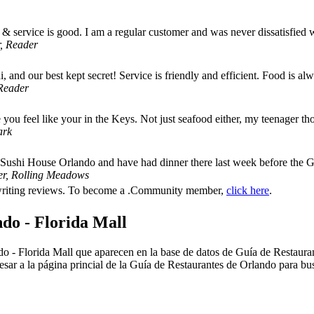
d & service is good. I am a regular customer and was never dissatisfied
, Reader
i, and our best kept secret! Service is friendly and efficient. Food is 
Reader
 you feel like your in the Keys. Not just seafood either, my teenager t
ark
of Sushi House Orlando and have had dinner there last week before 
er, Rolling Meadows
r writing reviews. To become a .Community member,
click here
.
do - Florida Mall
o - Florida Mall que aparecen en la base de datos de Guía de Restaurant
ar a la página princial de la Guía de Restaurantes de Orlando para busca