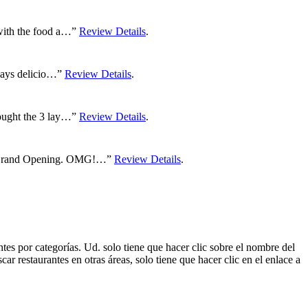
 with the food a…”
Review Details
.
always delicio…”
Review Details
.
hought the 3 lay…”
Review Details
.
the Grand Opening. OMG!…”
Review Details
.
es por categorías. Ud. solo tiene que hacer clic sobre el nombre del
r restaurantes en otras áreas, solo tiene que hacer clic en el enlace a