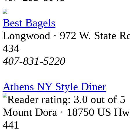
Best Bagels
Longwood · 972 W. State R
434
407-831-5220
Athens NY Style Diner
Mount Dora · 18750 US Hw
441