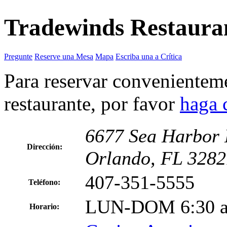
Tradewinds Restaura
Pregunte
Reserve una Mesa
Mapa
Escriba una a Crítica
Para reservar convenienteme
restaurante, por favor
haga 
6677 Sea Harbor 
Dirección:
Orlando, FL 3282
407-351-5555
Teléfono:
LUN-DOM 6:30 a
Horario: