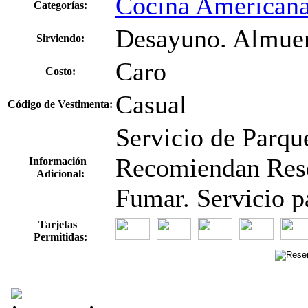
Cocina American
Categorías:
Desayuno. Almuer
Sirviendo:
Caro
Costo:
Casual
Código de Vestimenta:
Servicio de Parqu
Recomiendan Rese
Información
Adicional:
Fumar. Servicio p
Tarjetas
Permitidas: