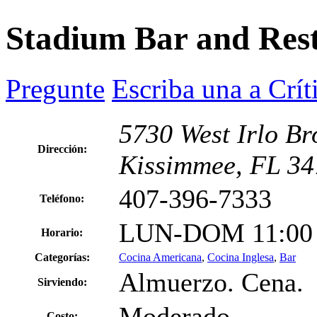
Stadium Bar and Res
Pregunte
Escriba una a Crít
5730 West Irlo B
Dirección:
Kissimmee, FL 3
407-396-7333
Teléfono:
LUN-DOM 11:00 
Horario:
Categorías:
Cocina Americana
,
Cocina Inglesa
,
Bar
Almuerzo. Cena.
Sirviendo:
Moderado
Costo: