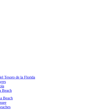
el Tesoro de la Florida
yers
ola
a Beach
na Beach
assee
Beaches