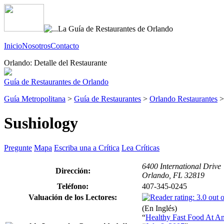
Inicio
Nosotros
Contacto
Orlando: Detalle del Restaurante
Guía de Restaurantes de Orlando
Guía Metropolitana
>
Guía de Restaurantes
>
Orlando Restaurantes
Sushiology
Pregunte
Mapa
Escriba una a Crítica
Lea Críticas
6400 International Drive
Dirección:
Orlando, FL 32819
Teléfono:
407-345-0245
Valuación de los Lectores:
(En Inglés)
“
Healthy Fast Food At An