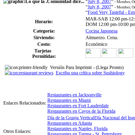
“
July 8, 2007
”
- Member, O
“
July 8, 2007
”
- Member, O
“
Food Very Tasteful - Emp
MAR-SAB 12:00 pm-12:
Horario:
DOM 12:00 pm-10:00 p
Categoría:
Cocina Japonesa
Sirviendo:
Almuerzo. Cena.
Costo:
Económico
Tarjetas
Permitidas:
Versión Para Imprimir - (Llega Pronto)
Escriba una crítica sobre Sushiology
Restaurantes en Jacksonville
Restaurantes en Miami
Enlaces Relacionados:
Restaurantes en Fort Lauderdale
Restaurantes en Cayos de la Florida
Día de la Granja Vertical
Día Nacional del Ing
Restaurantes en Atlanta
Restaurantes en Naples, Florida
Otros Enlaces:
Restaurantes en Tampa - St. Petersburg