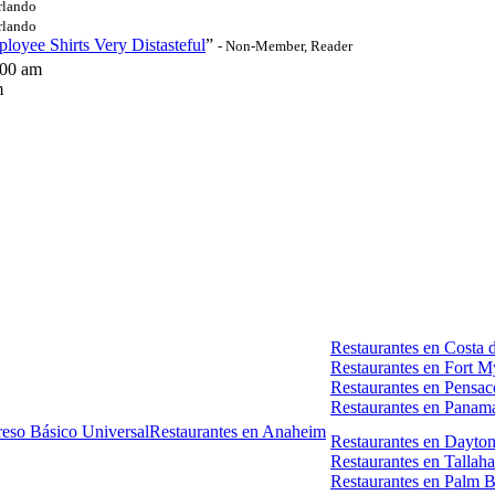
rlando
rlando
loyee Shirts Very Distasteful
”
- Non-Member, Reader
00 am
m
Restaurantes en Costa d
Restaurantes en Fort M
Restaurantes en Pensac
Restaurantes en Panam
reso Básico Universal
Restaurantes en Anaheim
Restaurantes en Dayto
Restaurantes en Tallah
Restaurantes en Palm 