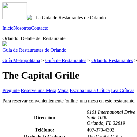
Inicio
Nosotros
Contacto
Orlando: Detalle del Restaurante
Guía de Restaurantes de Orlando
Guía Metropolitana
>
Guía de Restaurantes
>
Orlando Restaurantes
The Capital Grille
Pregunte
Reserve una Mesa
Mapa
Escriba una a Crítica
Lea Críticas
Para reservar convenientemente 'online' una mesa en este restaurante,
9101 International Drive
Dirección:
Suite 1000
Orlando, FL 32819
Teléfono:
407-370-4392
Parte de la Cadena:
The Capital Grille