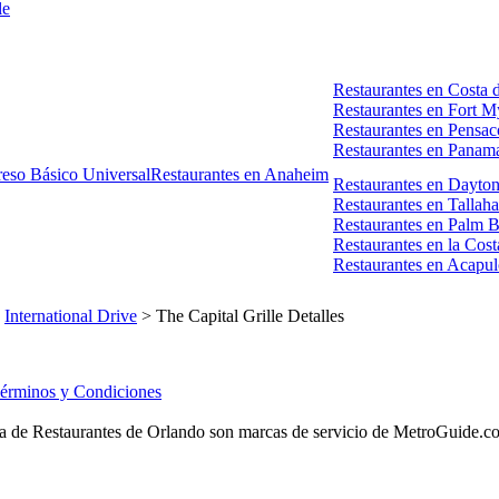
le
Restaurantes en Costa d
Restaurantes en Fort M
Restaurantes en Pensac
Restaurantes en Panam
reso Básico Universal
Restaurantes en Anaheim
Restaurantes en Dayto
Restaurantes en Tallah
Restaurantes en Palm 
Restaurantes en la Cost
Restaurantes en Acapu
>
International Drive
> The Capital Grille Detalles
érminos y Condiciones
 de Restaurantes de Orlando son marcas de servicio de MetroGuide.com, 