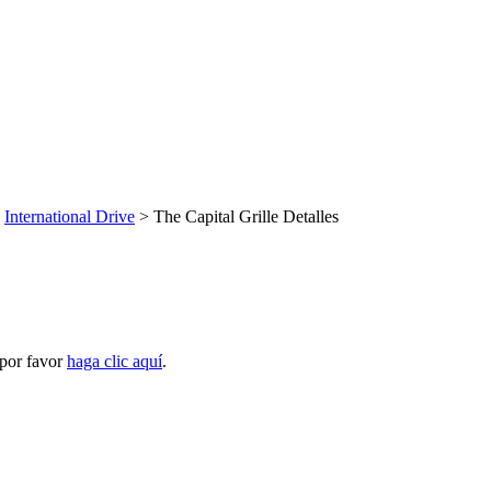
>
International Drive
> The Capital Grille Detalles
 por favor
haga clic aquí
.