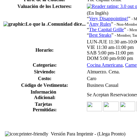
Valuación de los Lectores:
(En Inglés)
“
Very Disappointing!
”
- M
“
Amy Rules
”
- Non-Member
“
The Capital Grille
”
- Mem
“
Best Steaks
”
- Member, Ta
LUN-JUE 11:30 am-10:0
VIE 11:30 am-11:00 pm
Horario:
SAB 5:00 pm-11:00 pm
DOM 5:00 pm-9:00 pm
Categorías:
Cocina Americana
,
Carne
Sirviendo:
Almuerzo. Cena.
Costo:
Caro
Código de Vestimenta:
Business Casual
Información
Se Aceptan Reservaciones
Adicional:
Tarjetas
Permitidas:
Versión Para Imprimir - (Llega Pronto)