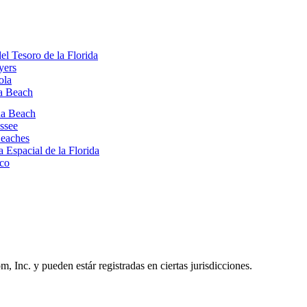
el Tesoro de la Florida
yers
ola
a Beach
na Beach
assee
Beaches
a Espacial de la Florida
lco
Inc. y pueden estár registradas en ciertas jurisdicciones.