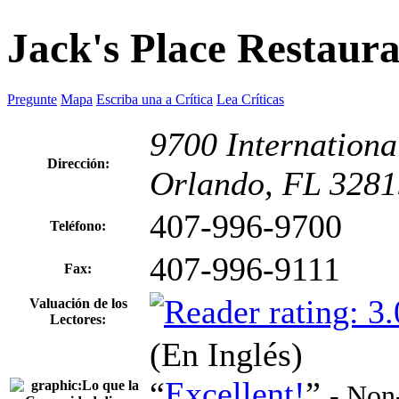
Jack's Place Restaur
Pregunte
Mapa
Escriba una a Crítica
Lea Críticas
9700 Internationa
Dirección:
Orlando, FL 3281
407-996-9700
Teléfono:
407-996-9111
Fax:
Valuación de los
Lectores:
(En Inglés)
“
Excellent!
”
- Non